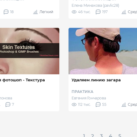
Елена Минакова (pavlic28)
18
Легкий
46 тыс.
197
Сре
я фотошоп - Текстура
Удаляем линию загара
ПРАКТИКА
апонова
Евгения Гончарова
.
7
112 тыс.
55
Сре
1
2
3
4
5