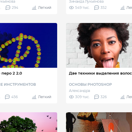
укьянова
Зинаида Лукьянова
.
294
Легкий
549 тыс.
352
Ле
 перо 2 2.0
Две техники выделения воло
Е ИНСТРУМЕНТОВ
ОСНОВЫ PHOTOSHOP
Александра
.
456
Легкий
309 тыс.
326
Ле