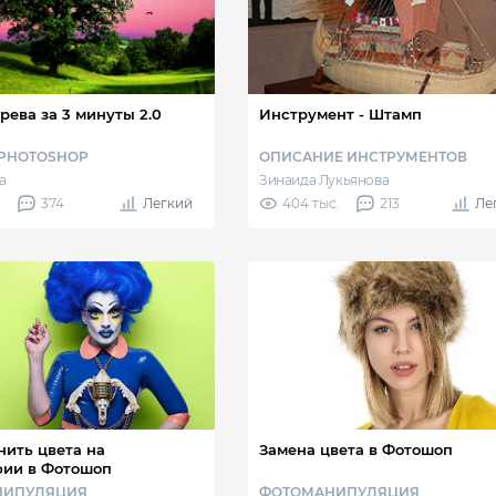
рева за 3 минуты 2.0
Инструмент - Штамп
PHOTOSHOP
ОПИСАНИЕ ИНСТРУМЕНТОВ
а
Зинаида Лукьянова
.
374
Легкий
404 тыс.
213
Ле
нить цвета на
Замена цвета в Фотошоп
фии в Фотошоп
НИПУЛЯЦИЯ
ФОТОМАНИПУЛЯЦИЯ