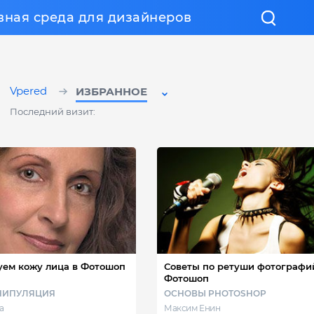
вная среда для дизайнеров
Vpered
ИЗБРАННОЕ
Последний визит:
ем кожу лица в Фотошоп
Советы по ретуши фотографи
Фотошоп
НИПУЛЯЦИЯ
ОСНОВЫ PHOTOSHOP
а
Максим Енин