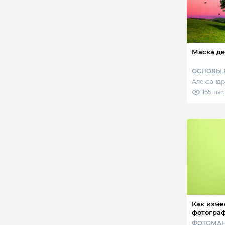
Маска де
ОСНОВЫ 
Александр
165 тыс
Как изме
фотогра
ФОТОМА