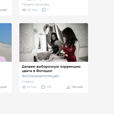
Татьяна Гапонова
дний
45 тыс.
1
Делаем выборочную коррекцию
цвета в Фотошоп
ФОТОМАНИПУЛЯЦИЯ
Creativo
дний
41 тыс.
176
Легкий