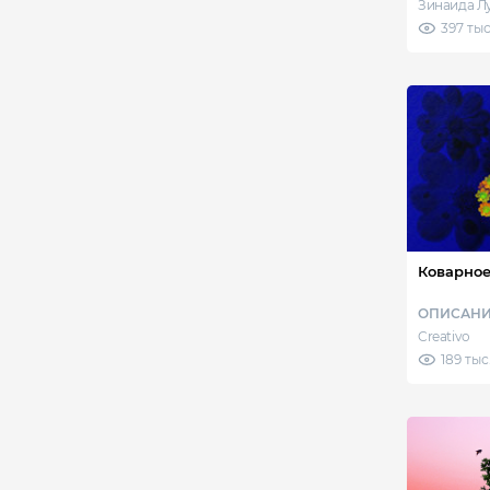
Зинаида Л
397 тыс
Коварное
ОПИСАНИ
Creativo
189 тыс