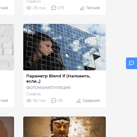
Creativo
гкий
215 тыс.
379
Легкий
с
Параметр Blend If (Наложить,
если...)
ФОТОМАНИПУЛЯЦИЯ
Creativo
гкий
192 тыс.
116
Средний