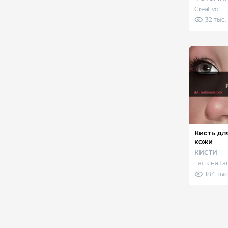
Creativo
32 тыс.
Кисть дл
кожи
КИСТИ
Татьяна Г
184 тыс