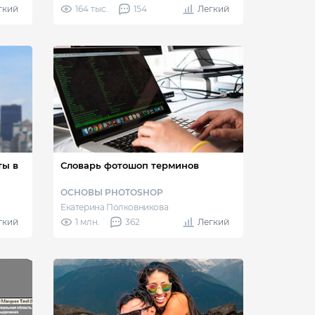
гкий
164 тыс.
154
Легкий
ты в
Словарь фотошоп терминов
ОСНОВЫ PHOTOSHOP
Екатерина Полковникова
гкий
1 млн.
362
Легкий