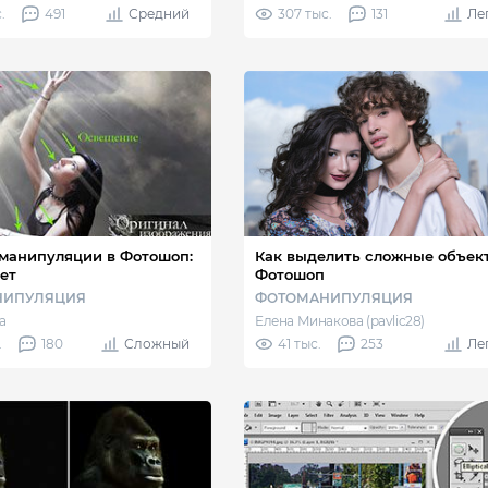
.
491
Средний
307 тыс.
131
Ле
манипуляции в Фотошоп:
Как выделить сложные объек
вет
Фотошоп
НИПУЛЯЦИЯ
ФОТОМАНИПУЛЯЦИЯ
а
Елена Минакова (pavlic28)
.
180
Сложный
41 тыс.
253
Ле