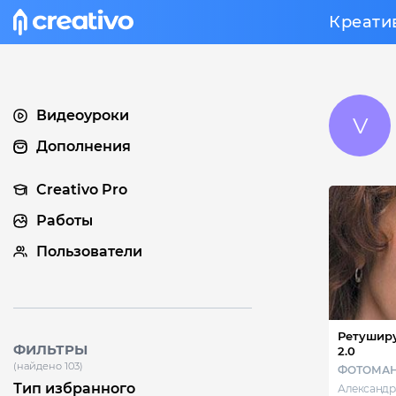
Креати
Видеоуроки
Дополнения
Creativo Pro
Работы
Пользователи
Ретуширу
ФИЛЬТРЫ
2.0
(найдено 103)
ФОТОМА
Тип избранного
Александр