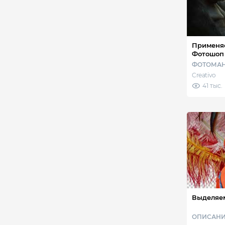
Применяе
Фотошоп
ФОТОМА
Creativo
41 тыс.
Выделяем
ОПИСАНИ