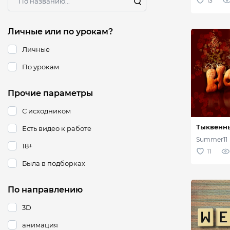
Личные или по урокам?
Личные
По урокам
Прочие параметры
С исходником
Есть видео к работе
18+
Была в подборках
По направлению
3D
анимация