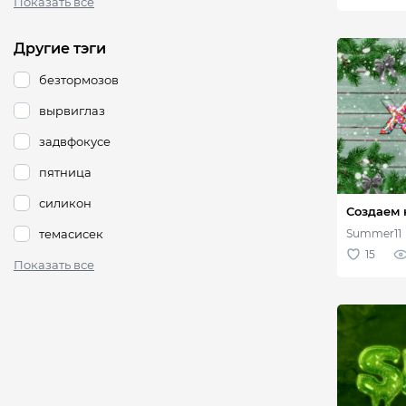
Показать все
Другие тэги
безтормозов
вырвиглаз
задвфокусе
пятница
силикон
темасисек
Показать все