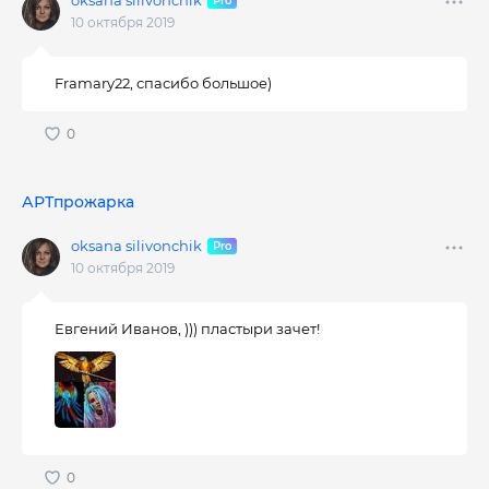
oksana silivonchik
10 октября 2019
Framary22, спасибо большое)
АРТпрожарка
oksana silivonchik
10 октября 2019
Евгений Иванов, ))) пластыри зачет!