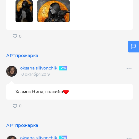
АРТпрожарка
oksana silivonchik
10 октября 2019
Хламок Нина, спасибо
АРТпрожарка
oksana silivonchik