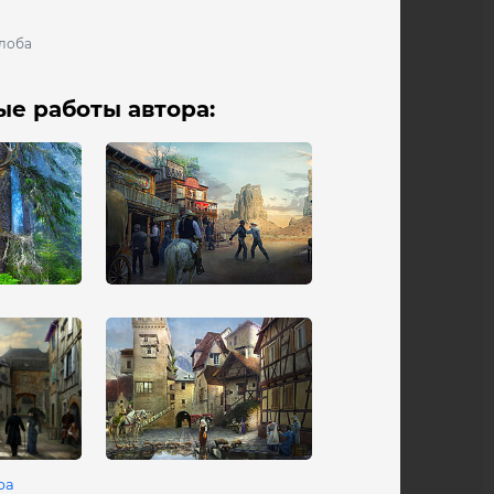
лоба
е работы автора:
ра