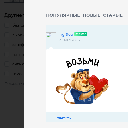
Показать все
ПОПУЛЯРНЫЕ
НОВЫЕ
CТАРЫЕ
Другие тэги
безтормозов
Tigr96a
вырвиглаз
20 мая 2026
задвфокусе
пятница
силикон
темасисек
Показать все
Ответить