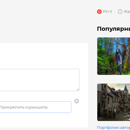
Pin it
Жа
Популярны
Портфолио авто