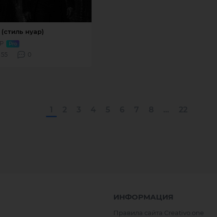
1
2
3
4
5
6
7
8
...
22
ИНФОРМАЦИЯ
Правила сайта Creativo.one