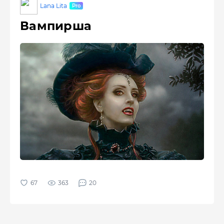
Lana Lita
Вампирша
363
20