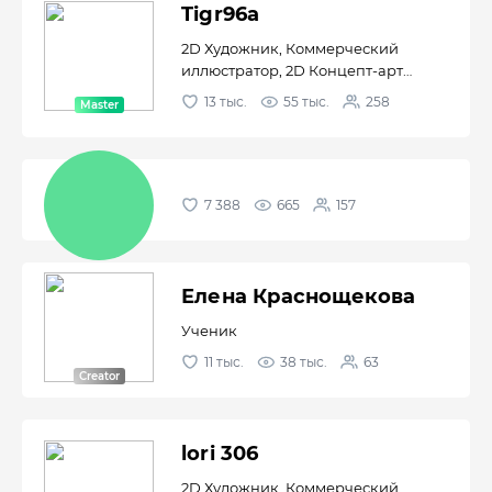
Tigr96a
2D Художник, Коммерческий
иллюстратор, 2D Концепт-арт
худож...
13 тыс.
55 тыс.
258
7 388
665
157
Елена Краснощекова
Ученик
11 тыс.
38 тыс.
63
lori 306
2D Художник, Коммерческий