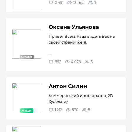
2 491
12 тыс.
9
Оксана Ульянова
Привет Всем. Рада видеть Вас на
своей страничке))).
...
892
4 078
3
Антон Силин
Коммерческий иллюстратор, 2D
Художник
1 212
570
5