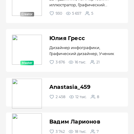
иллюстратор, Графический
дизайнер,...
930
5 657
5
Юлия Гресс
Дизайнер инфографики,
Графический дизайнер, Ученик
3 676
16 тыс.
21
Anastasia_459
2 458
12 тыс.
8
Вадим Ларионов
3 742
18 тыс.
7