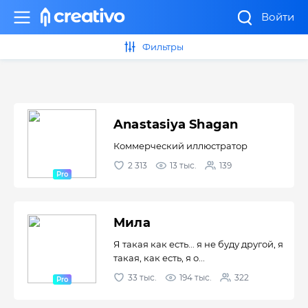
Войти
Фильтры
Anastasiya Shagan
Коммерческий иллюстратор
2 313
13 тыс.
139
Мила
Я такая как есть... я не буду другой, я
такая, как есть, я о...
33 тыс.
194 тыс.
322