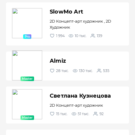
SlowMo Art
2D Концепт-арт художник , 2D
Художник
1 994
10 тыс.
139
Almiz
28 тыс.
130 тыс.
535
Светлана Кузнецова
2D Концепт-арт художник
15 тыс.
51 тыс.
92