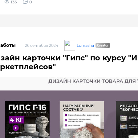
135
0
Работы
Lumasha
26 сентября 2024
зайн карточки "Гипс" по курсу 
ркетплейсов"