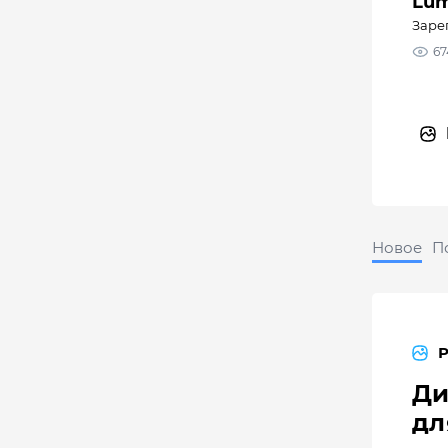
Lu
Заре
67
Новое
П
Ди
дл