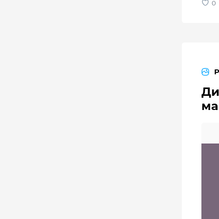
Ди
ма