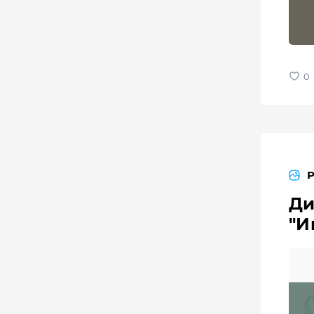
Ди
"И