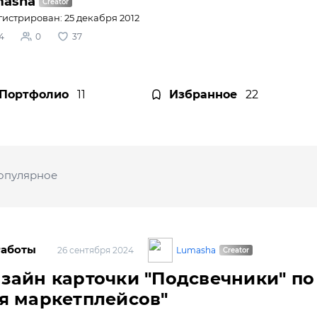
masha
гистрирован: 25 декабря 2012
4
0
37
Портфолио
11
Избранное
22
опулярное
Работы
Lumasha
26 сентября 2024
зайн карточки "Подсвечники" по
я маркетплейсов"