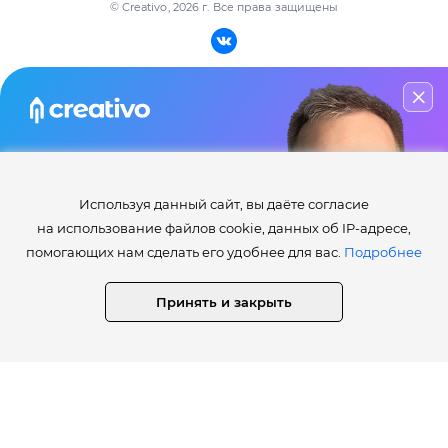
© Creativo, 2026 г.
Все права защищены
РАЗДЕЛЫ
О проекте
Активности
Мастер-класс
Блог
по инфографике
ИНФОРМАЦИЯ
Используя данный сайт, вы даёте согласие
Узнай
(бесплатно)
все секреты
на использование файлов cookie, данных об IP-адресе,
и приёмы дизайнеров в Photoshop
Правила сайта Creativo.one
помогающих нам сделать его удобнее для вас.
Подробнее
Лента и рейтинг
Работа дня / месяца
НАЧАТЬ ОБУЧЕНИЕ
Принять и закрыть
Опросы
79 000+ человек уже прошли обучение
⚡️Как получить статусы Creator, Master, Expert, Pro, ProExpert,
CreativoPro Creativo, Co.
Сведения об образовательной организации
СТАТИСТИКА