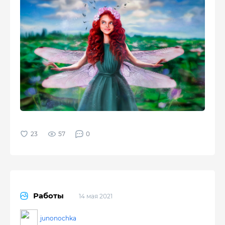
57
0
Работы
14 мая 2021
junonochka