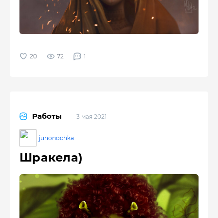
72
1
Работы
3 мая 2021
junonochka
Шракела)