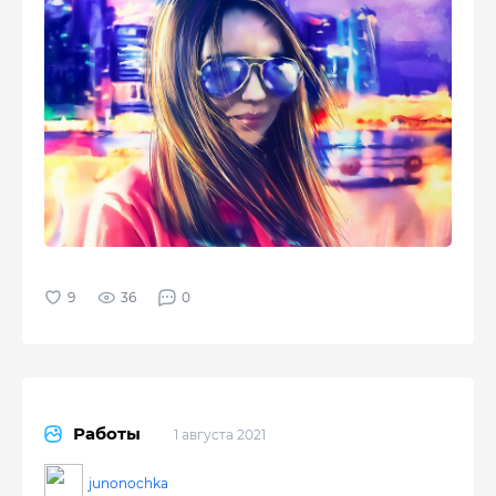
36
0
Работы
1 августа 2021
junonochka