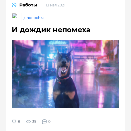
Работы
13 мая 2021
junonochka
И дождик непомеха
39
0