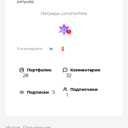
ретушёр
Награды junonochka:
Я в интернете:
Портфолио
Комментарии
28
32
Подписчики
5
Подписки
1
Новое
Популярное