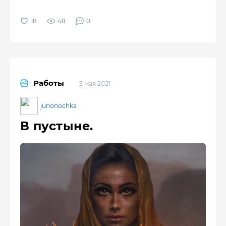
48
0
Работы
3 мая 2021
junonochka
В пустыне.