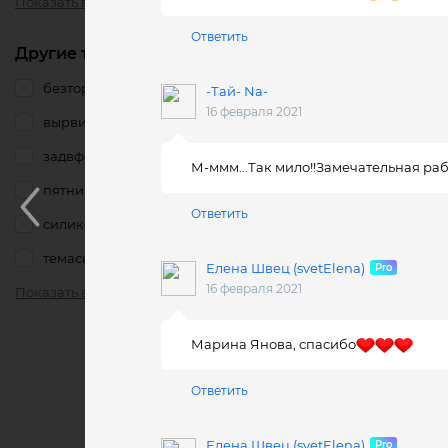
Показать все
Ответить
Другие тэги
безтормозов
-Тай- Nа-
16 февраля 2021
вырвиглаз
задвфокусе
М-ммм...Так мило!!Замечательная рабо
пятница
Ответить
силикон
темасисек
Елена Швец (svetElena)
16 февраля 2021
Показать все
Марина Янова, спасибо
Ответить
Елена Швец (svetElena)