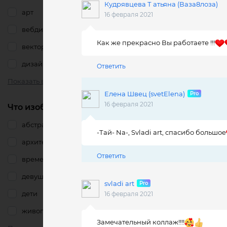
Кудрявцева Т атьяна (Ваза8лоза)
арт
16 февраля 2021
вебдизайн
Как же прекрасно Вы работаете !!!
векторная иллюстрация
дизайн
Ответить
Показать все
Елена Швец (svetElena)
16 февраля 2021
Что изображено
абстракция
-Тай- Nа-, Svladi art, спасибо большое
архитектура
Ответить
времена года
девушка
svladi art
дети
16 февраля 2021
живопись
Замечательный коллаж!!!!