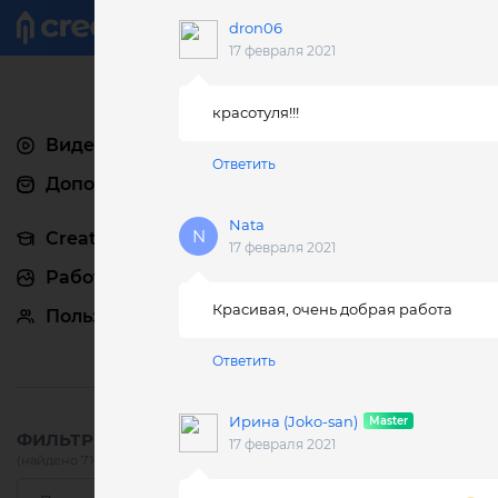
Креатив
dron06
17 февраля 2021
красотуля!!!
Видеоуроки
Ответить
Дополнения
Nata
Creativo Pro
17 февраля 2021
Работы
Красивая, очень добрая работа
Пользователи
Ответить
Ирина (Joko-san)
ФИЛЬТРЫ:
17 февраля 2021
(найдено 716)
сбросить