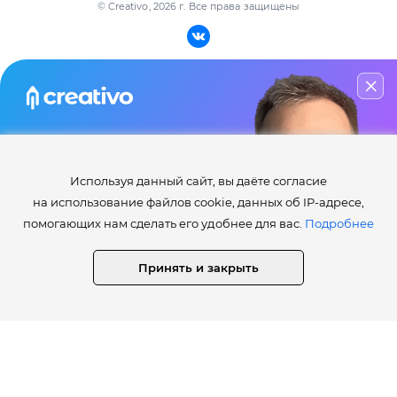
© Creativo, 2026 г.
Все права защищены
РАЗДЕЛЫ
О проекте
Активности
Мастер-класс
Блог
по инфографике
ИНФОРМАЦИЯ
Используя данный сайт, вы даёте согласие
Узнай
(бесплатно)
все секреты
на использование файлов cookie, данных об IP-адресе,
и приёмы дизайнеров в Photoshop
Правила сайта Creativo.one
помогающих нам сделать его удобнее для вас.
Подробнее
Лента и рейтинг
Работа дня / месяца
НАЧАТЬ ОБУЧЕНИЕ
Принять и закрыть
Опросы
79 000+ человек уже прошли обучение
⚡️Как получить статусы Creator, Master, Expert, Pro, ProExpert,
CreativoPro Creativo, Co.
Сведения об образовательной организации
СТАТИСТИКА