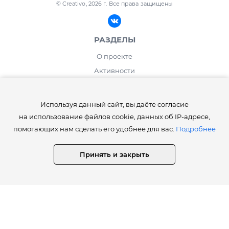
© Creativo, 2026 г.
Все права защищены
РАЗДЕЛЫ
О проекте
Активности
Блог
ИНФОРМАЦИЯ
Используя данный сайт, вы даёте согласие
на использование файлов cookie, данных об IP-адресе,
Правила сайта Creativo.one
помогающих нам сделать его удобнее для вас.
Подробнее
Лента и рейтинг
Работа дня / месяца
Принять и закрыть
Опросы
⚡️Как получить статусы Creator, Master, Expert, Pro, ProExpert,
CreativoPro Creativo, Co.
Сведения об образовательной организации
СТАТИСТИКА